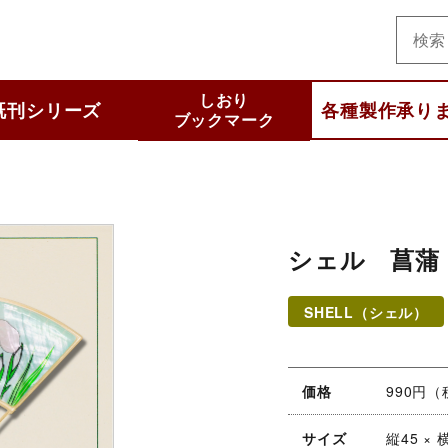
美術
しおり
既刊シリーズ
各種製作承り
ブックマーク
と知りたいシリーズ
集シリーズ
 selection
わかるシリーズ
いいシリーズ
他
シェル 菖蒲（
SHELL（シェル）
価格
990円
サイズ
縦45 × 