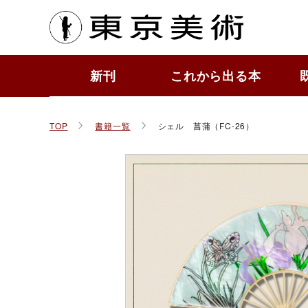
東京
新刊
これから出る本
もっ
作品
ToBi
すぐ
かわ
その
TOP
書籍一覧
シェル 菖蒲（FC-26）