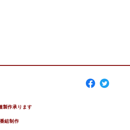
種製作承ります
V番組制作