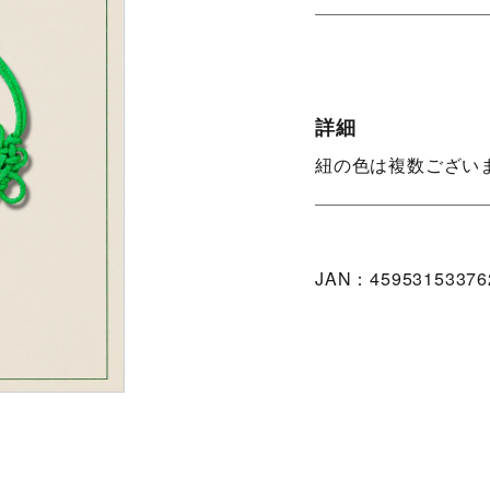
詳細
紐の色は複数ござい
JAN：45953153376