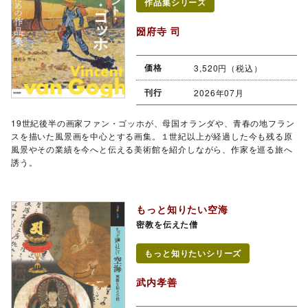
作品集シリーズ
圀府寺 司
価格
3,520円（税込）
刊行
2026年07月
19世紀後半の画家ファン・ゴッホが、母国オランダや、青春の地フラン
スを描いた風景画を中心とする画集。１世紀以上が経過した今も残る原
風景やその業績を今へと伝える美術館を紹介しながら、作家を巡る旅へ
誘う。
もっと知りたい空海
密教を伝えた僧
もっと知りたいシリーズ
武内孝善