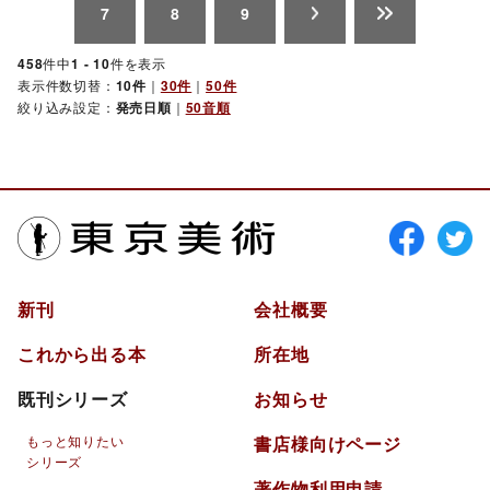
7
8
9
458
件中
1 - 10
件を表示
表示件数切替：
10件
｜
30件
｜
50件
絞り込み設定：
発売日順
｜
50音順
東京美術
新刊
会社概要
これから出る本
所在地
既刊シリーズ
お知らせ
もっと知りたい
書店様向けページ
シリーズ
著作物利用申請