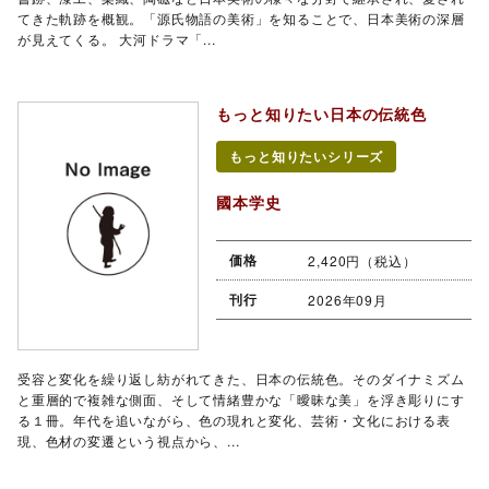
てきた軌跡を概観。「源氏物語の美術」を知ることで、日本美術の深層
が見えてくる。 大河ドラマ「...
もっと知りたい日本の伝統色
もっと知りたいシリーズ
國本学史
価格
2,420円（税込）
刊行
2026年09月
受容と変化を繰り返し紡がれてきた、日本の伝統色。そのダイナミズム
と重層的で複雑な側面、そして情緒豊かな「曖昧な美」を浮き彫りにす
る１冊。年代を追いながら、色の現れと変化、芸術・文化における表
現、色材の変遷という視点から、...