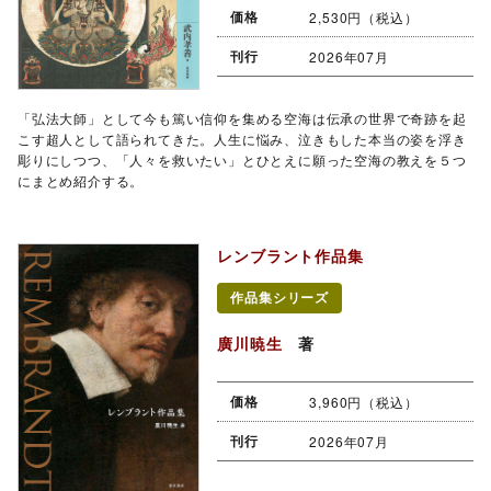
価格
2,530円（税込）
刊行
2026年07月
「弘法大師」として今も篤い信仰を集める空海は伝承の世界で奇跡を起
こす超人として語られてきた。人生に悩み、泣きもした本当の姿を浮き
彫りにしつつ、「人々を救いたい」とひとえに願った空海の教えを５つ
にまとめ紹介する。
レンブラント作品集
作品集シリーズ
廣川暁生
著
価格
3,960円（税込）
刊行
2026年07月