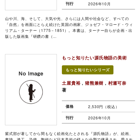
刊行
2026年10月
山や川、海、そして、大気や光、さらには人間や社会など、すべての
「自然」を画面にとらえ続けた英国の画家、ジョゼフ・マロード・ウィ
リアム・ターナー（1775－1851）。本書は、ターナー自らが企画・出
版した版画集『研鑽の書（...
もっと知りたい源氏物語の美術
もっと知りたいシリーズ
土屋貴裕
,
猪熊兼樹
,
村瀬可奈
著
価格
2,530円（税込）
刊行
2026年10月
紫式部が著してから間もなく絵画化たとされる『源氏物語』が、絵画、
書跡、漆工、染織、陶磁など日本美術の様々な分野で継承され、愛され