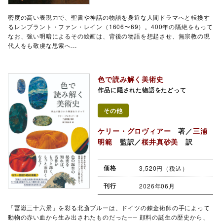
密度の高い表現力で、聖書や神話の物語を身近な人間ドラマへと転換す
るレンブラント・ファン・レイン（1606〜69）。400年の隔絶をもって
なお、強い明暗によるその絵画は、背後の物語を想起させ、無宗教の現
代人をも敬虔な思索へ...
色で読み解く美術史
作品に隠された物語をたどって
その他
ケリー・グロヴィアー
著／
三浦
明範
監訳／
桜井真砂美
訳
価格
3,520円（税込）
刊行
2026年06月
「冨嶽三十六景」を彩る北斎ブルーは、ドイツの錬金術師の手によって
動物の赤い血から生み出されたものだった── 顔料の誕生の歴史から、