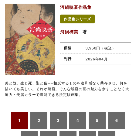
河鍋暁斎作品集
作品集シリーズ
河鍋楠美
著
価格
3,960円（税込）
刊行
2026年04月
美と醜、生と死、聖と俗──相反するものを違和感なく共存させ、何を
描いても美しい。それが暁斎。そんな暁斎の画の魅力を余すことなく大
迫力・美麗カラーで堪能できる決定版画集。
1
2
3
4
5
6