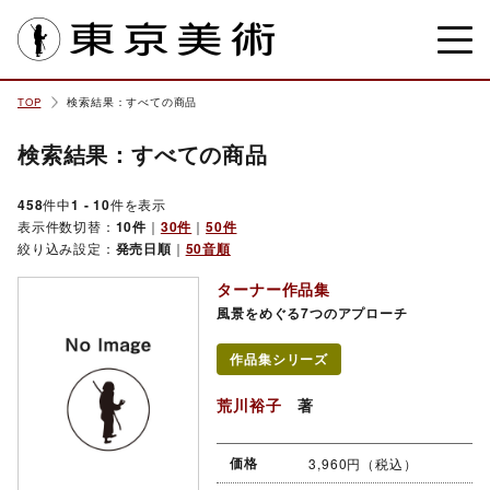
東京美術
TOP
検索結果：すべての商品
検索結果：すべての商品
458
件中
1 - 10
件を表示
表示件数切替：
10件
｜
30件
｜
50件
絞り込み設定：
発売日順
｜
50音順
ターナー作品集
風景をめぐる7つのアプローチ
作品集シリーズ
荒川裕子
著
価格
3,960円（税込）