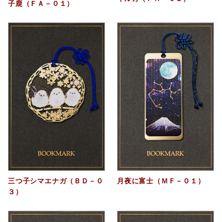
子鹿（ＦＡ－０１）
三つ子シマエナガ（ＢＤ－０
月夜に富士（ＭＦ－０１）
３）