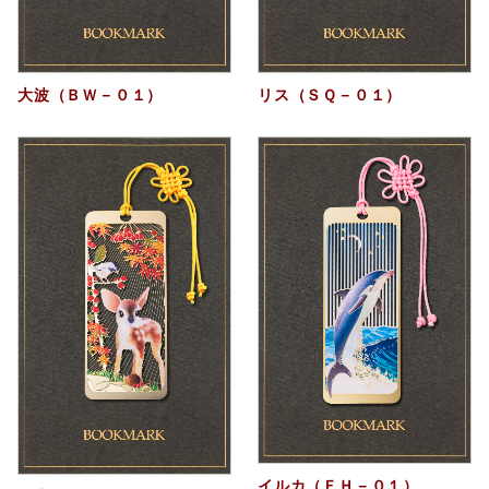
大波（ＢＷ－０１）
リス（ＳＱ－０１）
イルカ（ＦＨ－０１）