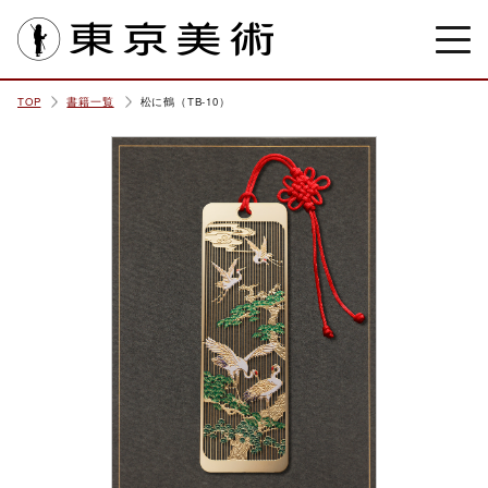
東京美術
TOP
書籍一覧
松に鶴（TB-10）