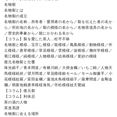
名物裂
名物裂とは
名物裂の成立
名物裂の名称…所有者・愛用者の名から／裂を伝えた者の名か
ら／所在地の名から／裂の模様の名から／名物茶道具の名から
／歴史的事象から／能にかかわる名から
【コラム】裂を愛した茶人…松平不昧
名物裂と模様…宝尽し模様／龍模様／鳳凰模様／動物模様／作
土模様／唐草模様／草花模様／雲模様／波模様／幾何学模様／
蜀江模様／縞模様／人物模様／絵画模様／更紗の模様
復元名物裂と仕覆
珠光緞子／青木間道／有栖川錦／大燈金襴／いちご錦／人物天
馬模様経絣／望月間道／草花模様銀モール／モール御簾手／小
花模様紋羅／富田金襴／蓮池水鳥模様緞子／薩摩間道／金剛金
襴／萌黄地鶴唐草模様海気／市松模様紋天鵞絨
【コラム】復元裂
【コラム】利休忌
茶の湯の人物
茶道系譜
名物裂に会える場所