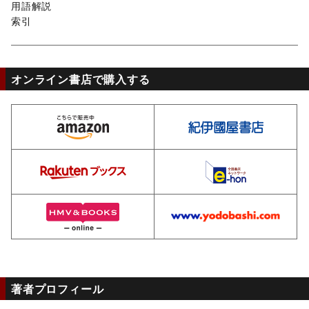
用語解説
索引
オンライン書店で購入する
amazon
ki
rakuten
e-
hmv
yo
著者プロフィール