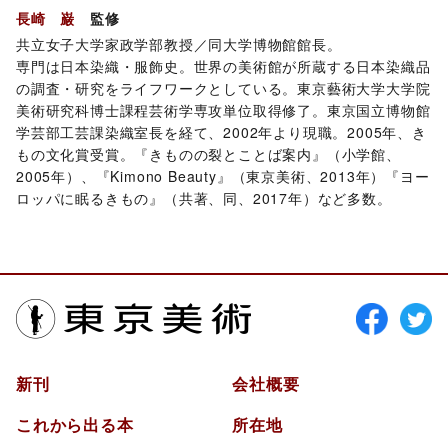
長崎 巌
監修
共立女子大学家政学部教授／同大学博物館館長。
専門は日本染織・服飾史。世界の美術館が所蔵する日本染織品
の調査・研究をライフワークとしている。東京藝術大学大学院
美術研究科博士課程芸術学専攻単位取得修了。東京国立博物館
学芸部工芸課染織室長を経て、2002年より現職。2005年、き
もの文化賞受賞。『きものの裂とことば案内』（小学館、
2005年）、『Kimono Beauty』（東京美術、2013年）『ヨー
ロッパに眠るきもの』（共著、同、2017年）など多数。
東京美術
新刊
会社概要
これから出る本
所在地