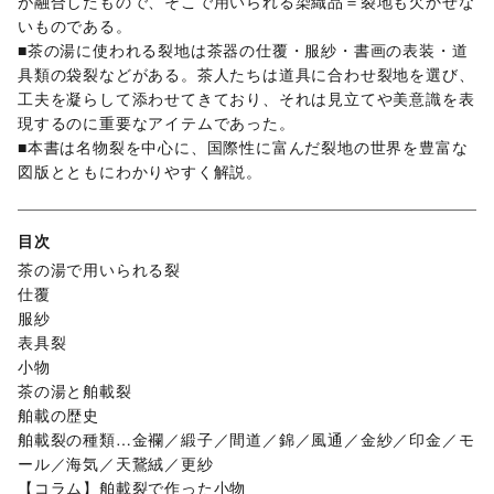
が融合したもので、そこで用いられる染織品＝裂地も欠かせな
いものである。
■茶の湯に使われる裂地は茶器の仕覆・服紗・書画の表装・道
具類の袋裂などがある。茶人たちは道具に合わせ裂地を選び、
工夫を凝らして添わせてきており、それは見立てや美意識を表
現するのに重要なアイテムであった。
■本書は名物裂を中心に、国際性に富んだ裂地の世界を豊富な
図版とともにわかりやすく解説。
目次
茶の湯で用いられる裂
仕覆
服紗
表具裂
小物
茶の湯と舶載裂
舶載の歴史
舶載裂の種類…金襴／緞子／間道／錦／風通／金紗／印金／モ
ール／海気／天鵞絨／更紗
【コラム】舶載裂で作った小物