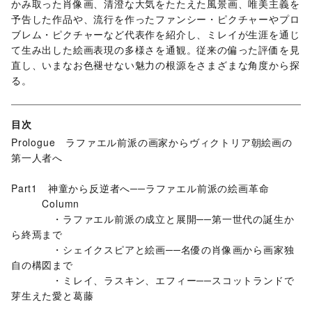
かみ取った肖像画、清澄な大気をたたえた風景画、唯美主義を
予告した作品や、流行を作ったファンシー・ピクチャーやプロ
ブレム・ピクチャーなど代表作を紹介し、ミレイが生涯を通じ
て生み出した絵画表現の多様さを通観。従来の偏った評価を見
直し、いまなお色褪せない魅力の根源をさまざまな角度から探
る。
目次
Prologue ラファエル前派の画家からヴィクトリア朝絵画の
第一人者へ
Part1 神童から反逆者へ──ラファエル前派の絵画革命
Column
・ラファエル前派の成立と展開──第一世代の誕生か
ら終焉まで
・シェイクスピアと絵画──名優の肖像画から画家独
自の構図まで
・ミレイ、ラスキン、エフィー──スコットランドで
芽生えた愛と葛藤