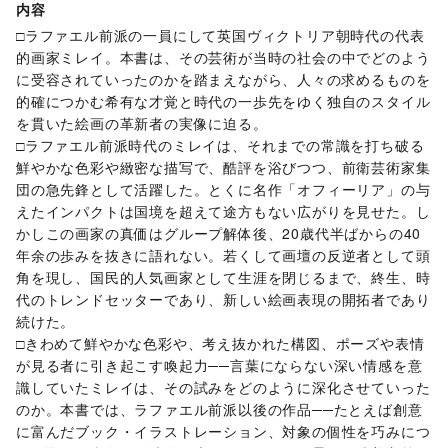
内容
□ラファエル前派の一員にして英国ヴィクトリア朝時代の代表
的画家ミレイ。本書は、その芸術が当時の社会の中でどのよう
に受容されていったのかを踏まえながら、人々の求めるものを
的確につかむ希有な才覚と時代の一歩先をゆく独自のスタイル
を貫いた絵画の革新者の実像に迫る。
□ラファエル前派時代のミレイは、それまでの常識を打ち破る
鮮やかな色彩や緻密な描写で、酷評を浴びつつ、前衛芸術家集
団の急先鋒として活躍した。とくに名作「オフィーリア」の与
えたインパクトは国境を超えて途方もない広がりを見せた。し
かしこの画家の真価はグループ解体後、20歳代半ばからの40
年余の歩みを抜きに語れない。若くして画壇の反逆者として頭
角を現し、国民的人気画家として生涯を閉じるまで、終生、時
代のトレンドセッターであり、新しい絵画表現の開拓者であり
続けた。
□きわめて鮮やかな色彩や、考え抜かれた構図、ポーズや表情
が見る者に引き起こす喚起力──言葉にならない深い情感を意
識していたミレイは、その試みをどのように深化させていった
のか。本書では、ラファエル前派以後の作品──たとえば創意
に富んだブック・イラストレーション、対象の個性を巧みにつ