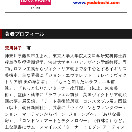
著者プロフィール
荒川裕子
著
神奈川県藤沢市生まれ。東京大学大学院人文科学研究科博士課
程単位取得満期退学。法政大学キャリアデザイン学部教授。専
門はロマン主義からヴィクトリア朝までを中心とするイギリス
美術史。主な著書に『ジョン・エヴァレット・ミレイ：ヴィク
トリア朝 美の革新者』、『もっと知りたいラファエル前
派』、『もっと知りたいターナー改訂版』（以上、東京美
術）、監修・執筆に『ラファエル前派 英国ヴィクトリア朝絵
画の夢』展図録、『テート美術館所蔵：コンスタブル展』図録
（以上、朝日新聞社）、共著に『ヴィジョンとファンタジー：
ジョン・マーティンからバーン=ジョーンズへ』（ありな書
房）、『ロンドン：アートとテクノロジー』（竹林舎）など。
主な訳書にサム・スマイルズ『ターナー：モダン･アーティス