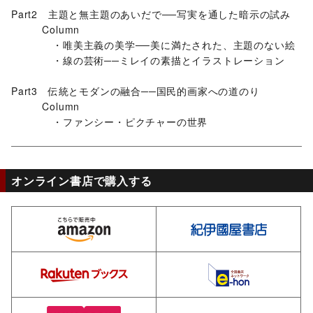
Part2 主題と無主題のあいだで──写実を通した暗示の試み
Column
・唯美主義の美学──美に満たされた、主題のない絵
・線の芸術──ミレイの素描とイラストレーション
Part3 伝統とモダンの融合──国民的画家への道のり
Column
・ファンシー・ピクチャーの世界
オンライン書店で購入する
amazon
ki
rakuten
e-
hmv
yo