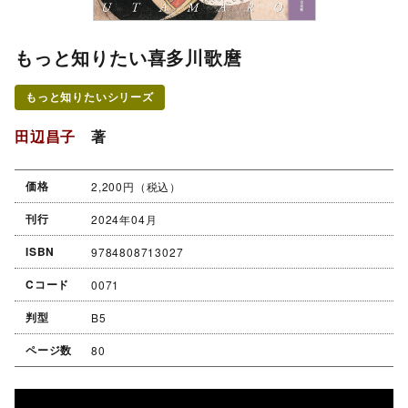
もっと知りたい喜多川歌麿
もっと知りたいシリーズ
田辺昌子
著
価格
2,200円（税込）
刊行
2024年04月
ISBN
9784808713027
Cコード
0071
判型
B5
ページ数
80