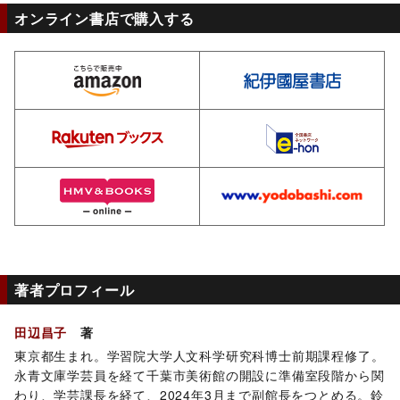
オンライン書店で購入する
amazon
ki
rakuten
e-
hmv
yo
著者プロフィール
田辺昌子
著
東京都生まれ。学習院大学人文科学研究科博士前期課程修了。
永青文庫学芸員を経て千葉市美術館の開設に準備室段階から関
わり、学芸課長を経て、2024年3月まで副館長をつとめる。鈴