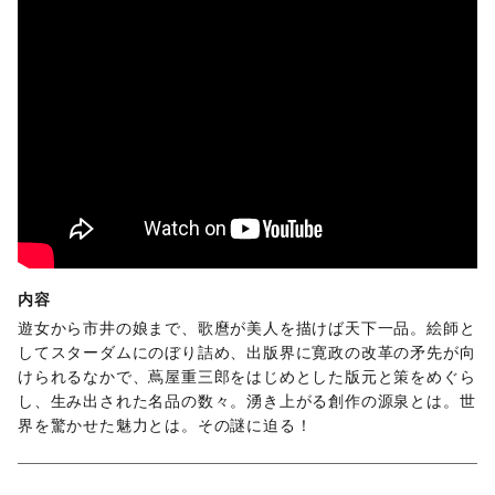
内容
遊女から市井の娘まで、歌麿が美人を描けば天下一品。絵師と
してスターダムにのぼり詰め、出版界に寛政の改革の矛先が向
けられるなかで、蔦屋重三郎をはじめとした版元と策をめぐら
し、生み出された名品の数々。湧き上がる創作の源泉とは。世
界を驚かせた魅力とは。その謎に迫る！