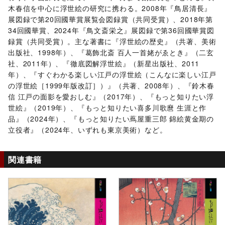
木春信を中心に浮世絵の研究に携わる。2008年『鳥居清長』
展図録で第20回國華賞展覧会図録賞（共同受賞）、2018年第
34回國華賞、2024年『鳥文斎栄之』展図録で第36回國華賞図
録賞（共同受賞）。主な著書に『浮世絵の歴史』（共著、美術
出版社、1998年）、『葛飾北斎 百人一首姥がゑとき』（二玄
社、2011年）、『徹底図解浮世絵』（新星出版社、2011
年）、『すぐわかる楽しい江戸の浮世絵（こんなに楽しい江戸
の浮世絵［1999年版改訂］）』（共著、2008年）、『鈴木春
信 江戸の面影を愛おしむ』（2017年）、『もっと知りたい浮
世絵』（2019年）、『もっと知りたい喜多川歌麿 生涯と作
品』（2024年）、『もっと知りたい蔦屋重三郎 錦絵黄金期の
立役者』（2024年、いずれも東京美術）など。
関連書籍