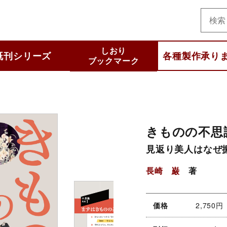
美術
しおり
既刊シリーズ
各種製作承り
ブックマーク
と知りたいシリーズ
集シリーズ
 selection
わかるシリーズ
いいシリーズ
他
きものの不思
見返り美人はなぜ
長崎 巌
著
価格
2,750