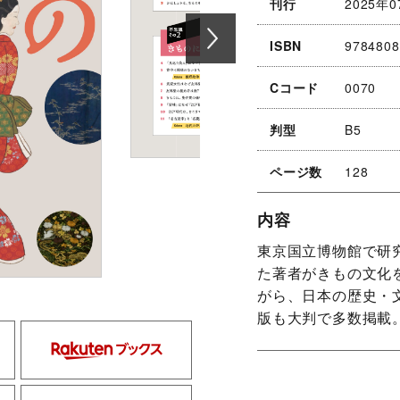
刊行
2025年0
ISBN
9784808
Cコード
0070
判型
B5
ページ数
128
内容
東京国立博物館で研
た著者がきもの文化
がら、日本の歴史・
版も大判で多数掲載
kinokuniya
rakuten
hmv
yodobashi