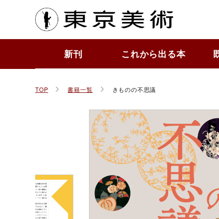
東京
新刊
これから出る本
もっ
作品
ToBi
すぐ
かわ
その
TOP
書籍一覧
きものの不思議