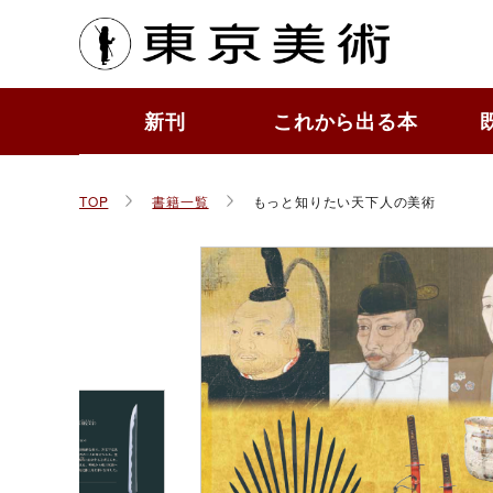
東京
新刊
これから出る本
もっ
作品
ToBi
すぐ
かわ
その
TOP
書籍一覧
もっと知りたい天下人の美術