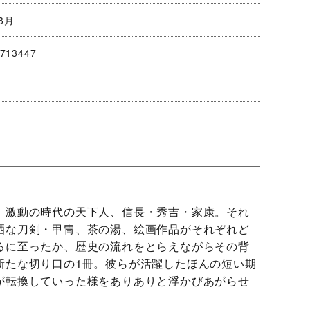
3月
713447
、激動の時代の天下人、信長・秀吉・家康。それ
洒な刀剣・甲冑、茶の湯、絵画作品がそれぞれど
るに至ったか、歴史の流れをとらえながらその背
新たな切り口の1冊。彼らが活躍したほんの短い期
が転換していった様をありありと浮かびあがらせ