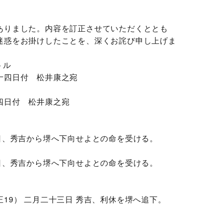
ありました。内容を訂正させていただくととも
迷惑をお掛けしたことを、深くお詫び申し上げま
トル
十四日付 松井康之宛
四日付 松井康之宛
3日、秀吉から堺へ下向せよとの命を受ける。
3日、秀吉から堺へ下向せよとの命を受ける。
19） 二月二十三日 秀吉、利休を堺へ追下。