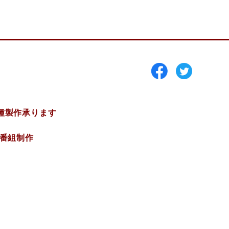
種製作承ります
V番組制作