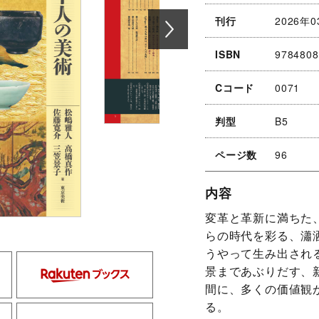
刊行
2026年0
ISBN
9784808
Cコード
0071
判型
B5
ページ数
96
内容
変革と革新に満ちた
らの時代を彩る、瀟
うやって生み出され
kinokuniya
rakuten
景まであぶりだす、
間に、多くの価値観
る。
hmv
yodobashi