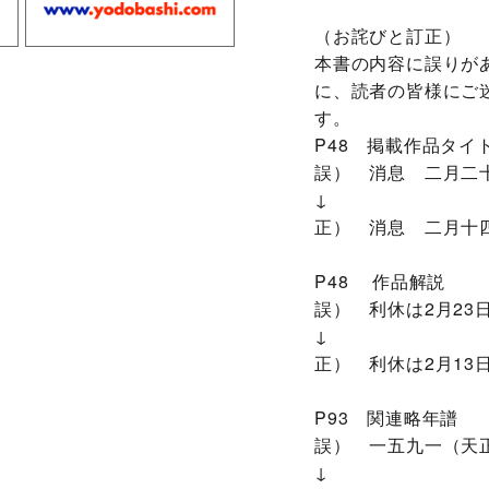
（お詫びと訂正）
本書の内容に誤りが
に、読者の皆様にご
す。
P48 掲載作品タイ
誤） 消息 二月二
↓
正） 消息 二月十
P48 作品解説
誤） 利休は2月2
↓
正） 利休は2月1
P93 関連略年譜
誤） 一五九一（天正
↓