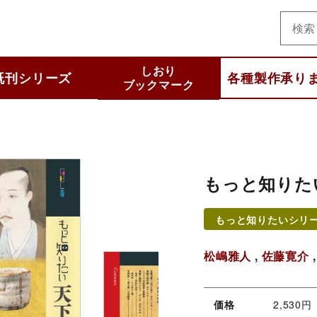
美術
しおり
既刊シリーズ
各種製作承り
ブックマーク
と知りたいシリーズ
集シリーズ
 selection
わかるシリーズ
いいシリーズ
他
もっと知りた
もっと知りたいシリ
松嶋雅人
,
佐藤寛介
価格
2,530