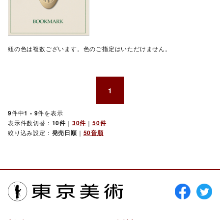
紐の色は複数ございます。色のご指定はいただけません。
1
9
件中
1 - 9
件を表示
表示件数切替：
10件
｜
30件
｜
50件
絞り込み設定：
発売日順
｜
50音順
東京美術