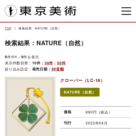
東京美術
TOP
検索結果：NATURE（自然）
検索結果：NATURE（自然）
9
件中
1 - 9
件を表示
表示件数切替：
10件
｜
30件
｜
50件
絞り込み設定：
発売日順
｜
50音順
クローバー（LC-16）
NATURE（自然）
価格
990円（税込）
刊行
2022年04月