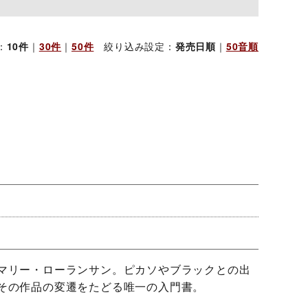
：
10件
｜
30件
｜
50件
絞り込み設定：
発売日順
｜
50音順
マリー・ローランサン。ピカソやブラックとの出
その作品の変遷をたどる唯一の入門書。