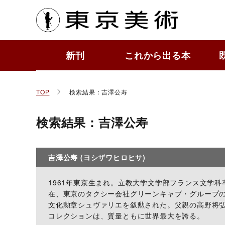
東京
新刊
これから出る本
もっ
作品
ToBi
すぐ
かわ
その
TOP
検索結果：吉澤公寿
検索結果：吉澤公寿
吉澤公寿 (ヨシザワヒロヒサ)
1961年東京生まれ。立教大学文学部フランス文学
在、東京のタクシー会社グリーンキャブ・グループの
文化勲章シュヴァリエを叙勲された。父親の高野将
コレクションは、質量ともに世界最大を誇る。