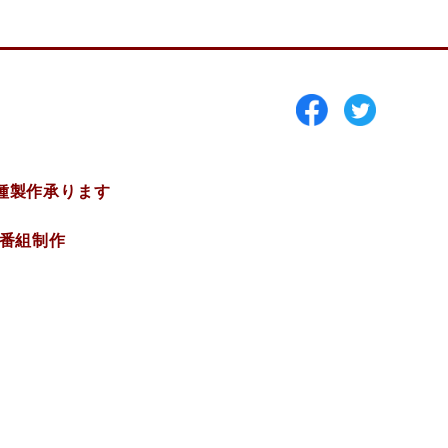
種製作承ります
V番組制作