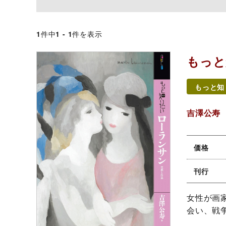
1
件中
1 - 1
件を表示
もっと
もっと知
吉澤公寿
価格
刊行
女性が画
会い、戦