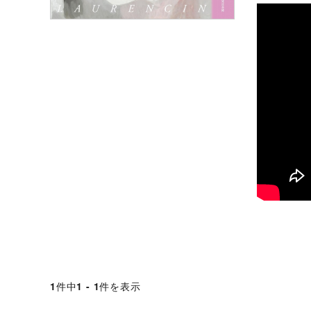
1
件中
1 - 1
件を表示