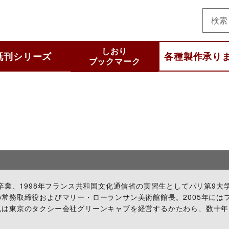
美術
しおり
既刊シリーズ
各種製作承り
ブックマーク
と知りたいシリーズ
集シリーズ
 selection
わかるシリーズ
いいシリーズ
他
科卒業、1998年フランス共和国文化通信省の実習生としてパリ第9
常務取締役およびマリー・ローランサン美術館館長。2005年には
弘は東京のタクシー会社グリーンキャブを経営するかたわら、数十年