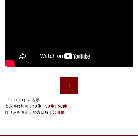
1
1
件中
1 - 1
件を表示
表示件数切替：
10件
｜
30件
｜
50件
絞り込み設定：
発売日順
｜
50音順