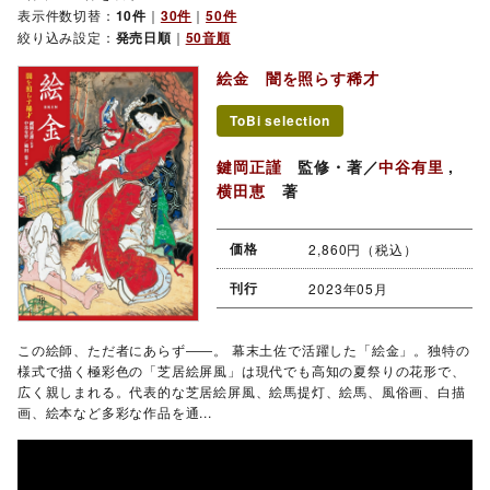
表示件数切替：
10件
｜
30件
｜
50件
絞り込み設定：
発売日順
｜
50音順
絵金 闇を照らす稀才
ToBi selection
鍵岡正謹
監修・著／
中谷有里
,
横田恵
著
価格
2,860円（税込）
刊行
2023年05月
この絵師、ただ者にあらず――。 幕末土佐で活躍した「絵金」。独特の
様式で描く極彩色の「芝居絵屏風」は現代でも高知の夏祭りの花形で、
広く親しまれる。代表的な芝居絵屏風、絵馬提灯、絵馬、風俗画、白描
画、絵本など多彩な作品を通...