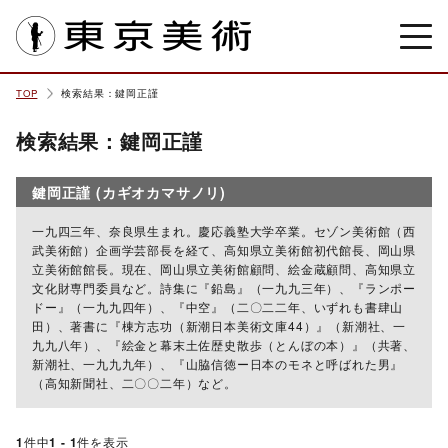
東京美術
TOP
検索結果：鍵岡正謹
検索結果：鍵岡正謹
鍵岡正謹 (カギオカマサノリ)
一九四三年、奈良県生まれ。慶応義塾大学卒業。セゾン美術館（西
武美術館）企画学芸部長を経て、高知県立美術館初代館長、岡山県
立美術館館長。現在、岡山県立美術館顧問、絵金蔵顧問、高知県立
文化財専門委員など。詩集に『鉛島』（一九九三年）、『ランポー
ドー』（一九九四年）、『中空』（二〇二二年、いずれも書肆山
田）、著書に『棟方志功（新潮日本美術文庫44）』（新潮社、一
九九八年）、『絵金と幕末土佐歴史散歩（とんぼの本）』（共著、
新潮社、一九九九年）、『山脇信徳ー日本のモネと呼ばれた男』
（高知新聞社、二〇〇二年）など。
1
件中
1 - 1
件を表示