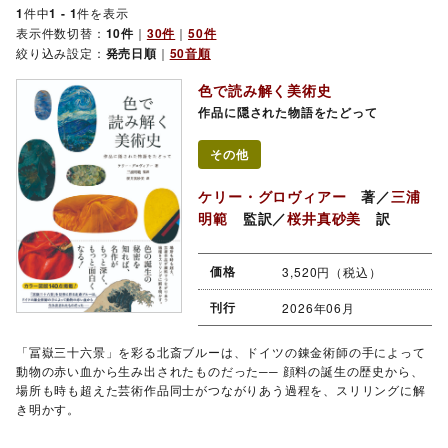
1
件中
1 - 1
件を表示
表示件数切替：
10件
｜
30件
｜
50件
絞り込み設定：
発売日順
｜
50音順
色で読み解く美術史
作品に隠された物語をたどって
その他
ケリー・グロヴィアー
著／
三浦
明範
監訳／
桜井真砂美
訳
価格
3,520円（税込）
刊行
2026年06月
「冨嶽三十六景」を彩る北斎ブルーは、ドイツの錬金術師の手によって
動物の赤い血から生み出されたものだった── 顔料の誕生の歴史から、
場所も時も超えた芸術作品同士がつながりあう過程を、スリリングに解
き明かす。