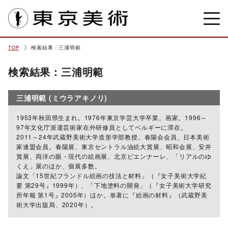
東京美術
TOP
検索結果：三浦明範
検索結果：三浦明範
三浦明範 (ミウラアキノリ)
1953年秋田県生まれ。1976年東京学芸大学卒業。画家。1996～
97年文化庁派遣芸術家在外研修員としてベルギーに滞在。
2011～24年武蔵野美術大学造形学部教授。春陽会会員、日本美術
家連盟会員。春陽展、東京セントラル油絵大賞展、昭和会展、安井
賞展、両洋の眼・現代の絵画展、北京ビエンナーレ、「リアルのゆ
くえ」展のほか、個展多数。
論文「15世紀フランドル絵画の技法と材料」（『女子美術大学紀
要 第29号』1999年）、「下地塗料の開発」（『女子美術大学研究
所年報 第1号』2005年）ほか。単著に『絵画の材料』（武蔵野美
術大学出版局、2020年）。