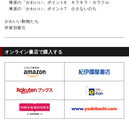
琳派の「かわいい」ポイント6 キラキラ・カラフル
琳派の「かわいい」ポイント7 小さないのち
かわいい動物たち
作家別索引
オンライン書店で購入する
amazon
ki
rakuten
e-
hmv
yo