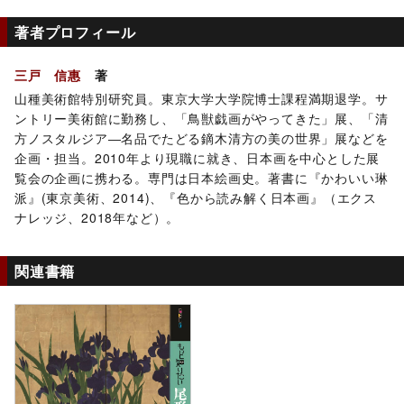
著者プロフィール
三戸 信惠
著
山種美術館特別研究員。東京大学大学院博士課程満期退学。サ
ントリー美術館に勤務し、「鳥獣戯画がやってきた」展、「清
方ノスタルジア―名品でたどる鏑木清方の美の世界」展などを
企画・担当。2010年より現職に就き、日本画を中心とした展
覧会の企画に携わる。専門は日本絵画史。著書に『かわいい琳
派』(東京美術、2014)、『色から読み解く日本画』（エクス
ナレッジ、2018年など）。
関連書籍