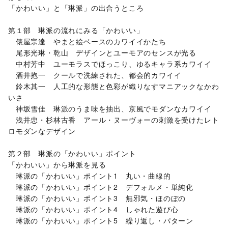
「かわいい」と「琳派」の出合うところ
第１部 琳派の流れにみる「かわいい」
俵屋宗達 やまと絵ベースのカワイイかたち
尾形光琳・乾山 デザインとユーモアのセンスが光る
中村芳中 ユーモラスでほっこり、ゆるキャラ系カワイイ
酒井抱一 クールで洗練された、都会的カワイイ
鈴木其一 人工的な形態と色彩が織りなすマニアックなかわ
いさ
神坂雪佳 琳派のうま味を抽出、京風でモダンなカワイイ
浅井忠・杉林古香 アール・ヌーヴォーの刺激を受けたレト
ロモダンなデザイン
第２部 琳派の「かわいい」ポイント
「かわいい」から琳派を見る
琳派の「かわいい」ポイント1 丸い・曲線的
琳派の「かわいい」ポイント2 デフォルメ・単純化
琳派の「かわいい」ポイント3 無邪気・ほのぼの
琳派の「かわいい」ポイント4 しゃれた遊び心
琳派の「かわいい」ポイント5 繰り返し・パターン