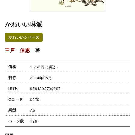
かわいい琳派
かわいいシリーズ
三戸 信惠
著
価格
1,760円（税込）
刊行
2014年05月
ISBN
9784808709907
Cコード
0070
判型
A5
ページ数
128
内容