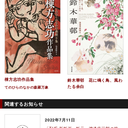
棟方志功作品集
鈴木華邨 花に鳴く鳥、風わ
たる余白
てのひらのなかの森羅万象
関連するお知らせ
2022年7月11日