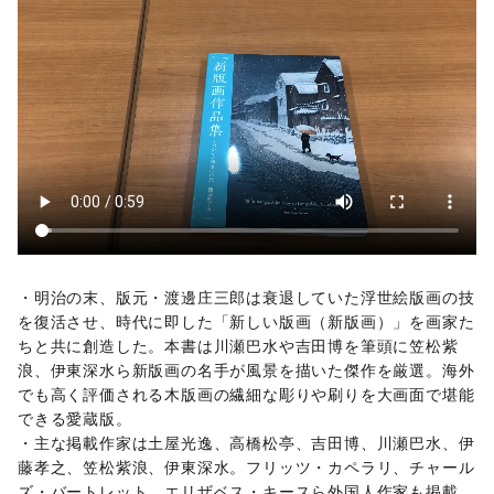
・明治の末、版元・渡邊庄三郎は衰退していた浮世絵版画の技
を復活させ、時代に即した「新しい版画（新版画）」を画家た
ちと共に創造した。本書は川瀬巴水や吉田博を筆頭に笠松紫
浪、伊東深水ら新版画の名手が風景を描いた傑作を厳選。海外
でも高く評価される木版画の繊細な彫りや刷りを大画面で堪能
できる愛蔵版。
・主な掲載作家は土屋光逸、高橋松亭、吉田博、川瀬巴水、伊
藤孝之、笠松紫浪、伊東深水。フリッツ・カペラリ、チャール
ズ・バートレット、エリザベス・キースら外国人作家も掲載。