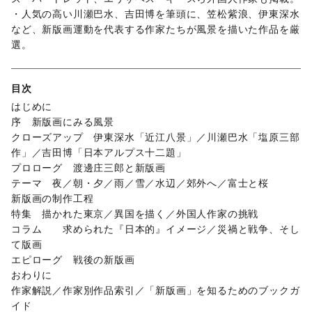
・人気の高い川瀬巴水、吉田博を筆頭に、笠松紫浪、伊東深水
など、新版画運動を代表する作家たちが風景を描いた作品を厳
選。
目次
はじめに
序 新版画にみる風景
クローズアップ 伊東深水「近江八景」／川瀬巴水「塩原三部
作」／吉田博「日本アルプス十二題」
プロローグ 渡邊庄三郎と新版画
テーマ 夜／朝・夕／雨／雪／水辺／郊外へ／富士と桜
新版画の制作工程
特集 描かれた東京／異国を描く／外国人作家の挑戦
コラム 求められた『日本的』イメージ／災禍と戦争、そし
て版画
エピローグ 戦後の新版画
おわりに
作家解説／作家別作品索引／「新版画」を知るためのブックガ
イド