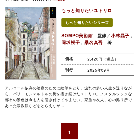
もっと知りたいユトリロ
もっと知りたいシリーズ
SOMPO美術館
監修／
小林晶子
,
岡坂桜子
,
桑名真吾
著
価格
2,420円（税込）
刊行
2025年09月
アルコール依存の治療のために絵筆をとり、波乱の多い人生を送りなが
ら、パリ・モンマルトルの街を描き続けたユトリロ。ノスタルジックな
都市の景色は今も人を惹き付けてやまない。家族や友人、心の拠り所で
あった宗教観などをとらえなが...
1