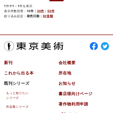
1
件中
1 - 1
件を表示
表示件数切替：
10件
｜
30件
｜
50件
絞り込み設定：
発売日順
｜
50音順
東京美術
新刊
会社概要
これから出る本
所在地
既刊シリーズ
お知らせ
もっと知りたい
書店様向けページ
シリーズ
著作物利用申請
作品集シリーズ