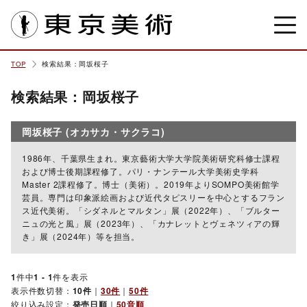
東京美術
TOP
検索結果：岡坂桜子
検索結果：岡坂桜子
岡坂桜子 (オカサカ・サクラコ)
1986年、千葉県生まれ。東京藝術大学大学院美術研究科修士課程
および博士後期課程修了。パリ・ナンテール大学美術史学科
Master 2課程修了。博士（美術）。2019年よりSOMPO美術館学
芸員。専門は印象派絵画および近代タピスリーを中心とするフラン
ス近代美術。「シダネルとマルタン」展（2022年）、「ブルター
ニュの光と風」展（2023年）、「カナレットとヴェネツィアの輝
き」展（2024年）等を担当。
1
件中
1 - 1
件を表示
表示件数切替：
10件
｜
30件
｜
50件
絞り込み設定：
発売日順
｜
50音順