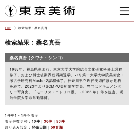
東京美術
TOP
検索結果：桑名真吾
検索結果：桑名真吾
桑名真吾 (クワナ・シンゴ)
1988年、福島県生まれ。東京大学大学院総合文化研究科修士課程
修了、および博士後期課程満期退学。パリ第一大学大学院美術史・
考古学研究科Master 2課程修了。神奈川県立近代美術館ほか勤務
を経て、2023年よりSOMPO美術館学芸員。専門はドキュメンタ
リー写真史。「モーリス・ユトリロ展」（2025 年）等を担当。明
治学院大学非常勤講師。
1
件中
1 - 1
件を表示
表示件数切替：
10件
｜
30件
｜
50件
絞り込み設定：
発売日順
｜
50音順