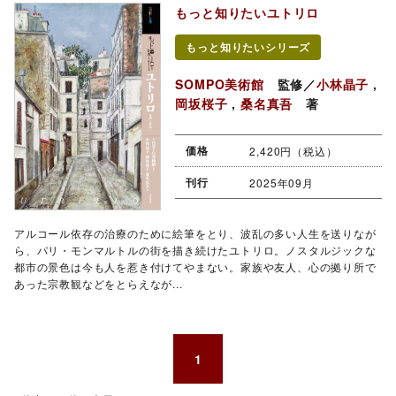
もっと知りたいユトリロ
もっと知りたいシリーズ
SOMPO美術館
監修／
小林晶子
,
岡坂桜子
,
桑名真吾
著
価格
2,420円（税込）
刊行
2025年09月
アルコール依存の治療のために絵筆をとり、波乱の多い人生を送りなが
ら、パリ・モンマルトルの街を描き続けたユトリロ。ノスタルジックな
都市の景色は今も人を惹き付けてやまない。家族や友人、心の拠り所で
あった宗教観などをとらえなが...
1