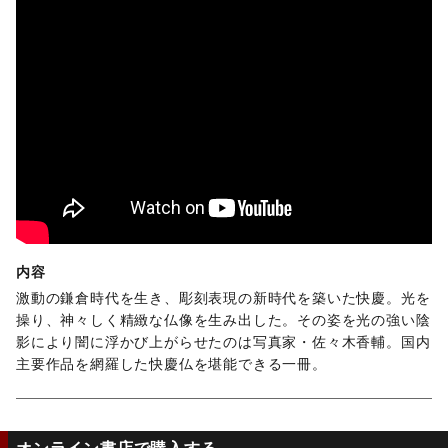
内容
激動の鎌倉時代を生き、彫刻表現の新時代を築いた快慶。光を
操り、神々しく精緻な仏像を生み出した。その姿を光の強い陰
影により闇に浮かび上がらせたのは写真家・佐々木香輔。国内
主要作品を網羅した快慶仏を堪能できる一冊。
オンライン書店で購入する