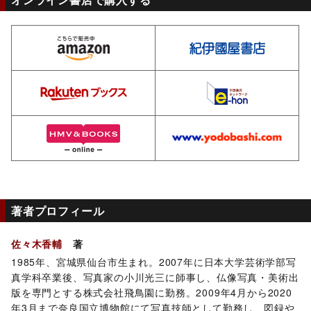
amazon
ki
rakuten
e-
hmv
yo
著者プロフィール
佐々木香輔
著
1985年、宮城県仙台市生まれ。2007年に日本大学芸術学部写
真学科卒業後、写真家の小川光三に師事し、仏像写真・美術出
版を専門とする株式会社飛鳥園に勤務。2009年4月から2020
年3月まで奈良国立博物館にて写真技師として勤務し、図録や