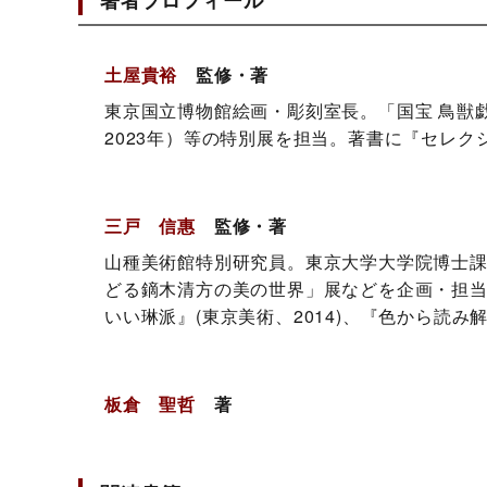
土屋貴裕
監修・著
東京国立博物館絵画・彫刻室長。「国宝 鳥獣
2023年）等の特別展を担当。著書に『セレク
三戸 信惠
監修・著
山種美術館特別研究員。東京大学大学院博士
どる鏑木清方の美の世界」展などを企画・担当
いい琳派』(東京美術、2014)、『色から読み
板倉 聖哲
著