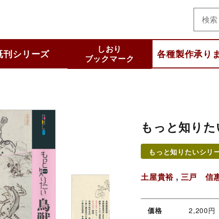
美術
しおり
既刊シリーズ
各種製作承り
ブックマーク
と知りたいシリーズ
集シリーズ
 selection
わかるシリーズ
いいシリーズ
他
もっと知りた
もっと知りたいシリ
土屋貴裕
,
三戸 信
価格
2,200