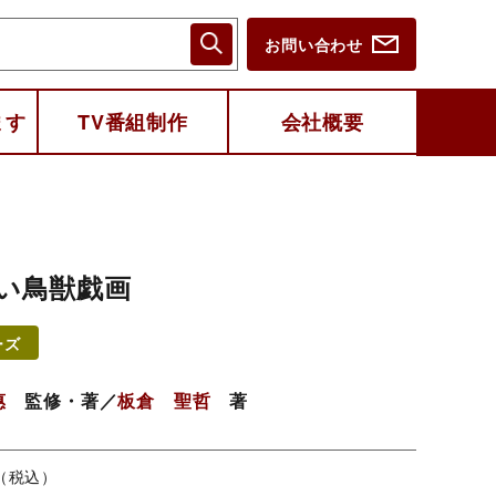
お問い合わせ
ます
TV番組制作
会社概要
い鳥獣戯画
ーズ
惠
監修・著／
板倉 聖哲
著
円（税込）