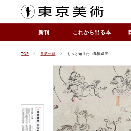
東京
新刊
これから出る本
もっ
作品
ToBi
すぐ
かわ
その
TOP
書籍一覧
もっと知りたい鳥獣戯画