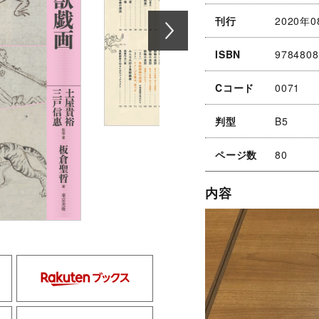
刊行
2020年0
ISBN
9784808
Cコード
0071
判型
B5
ページ数
80
内容
kinokuniya
rakuten
hmv
yodobashi