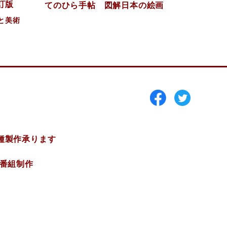
訂版
てのひら手帖 図解日本の絵画
と美術
種製作承ります
V番組制作